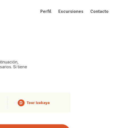
Perfil
Excursiones
Contacto
tinuación,
arios. Si tiene
D
Tour Izakaya