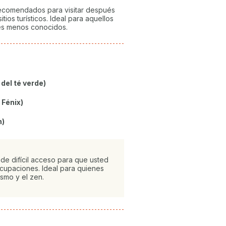
recomendados para visitar después
itios turísticos. Ideal para aquellos
es menos conocidos.
 del té verde)
 Fénix)
n)
 de difícil acceso para que usted
ocupaciones. Ideal para quienes
ismo y el zen.