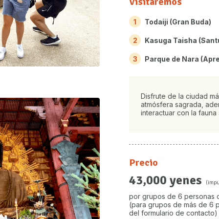
Visitaremos
1
Todaiji (Gran Buda)
2
Kasuga Taisha (Santu
3
Parque de Nara (Apre
Disfrute de la ciudad m
atmósfera sagrada, adem
interactuar con la fauna 
Precio
43,000 yenes
(impu
por grupos de 6 personas
(para grupos de más de 6 p
del formulario de contacto)