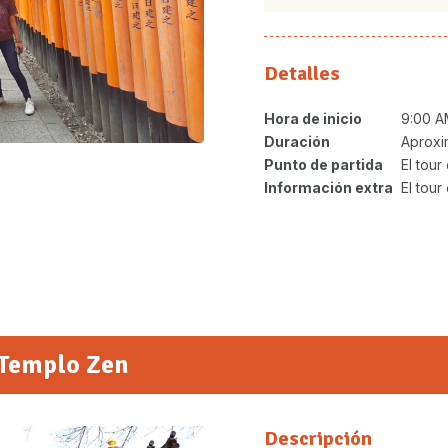
Detalles
Hora de inicio
9:00 
Duración
Aproxi
Punto de partida
El tou
Información extra
El tour
 Templo Zen
Descripción