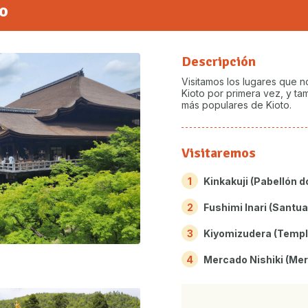
o
Descripción
Visitamos los lugares que 
Kioto por primera vez, y tam
más populares de Kioto.
Visitaremos
1
Kinkakuji (Pabellón d
2
Fushimi Inari (Santuar
3
Kiyomizudera (Templo
4
Mercado Nishiki (Mer