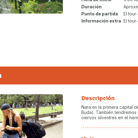
Duración
Aproxi
Punto de partida
El tou
Información extra
El tour
a
Descripción
Nara es la primera capital d
Buda). También tendremos l
ciervos silvestres en el he